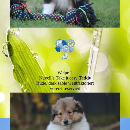
Welpe 2
Nayeli`s Take it easy
Teddy
Rüde, dark sable weißfaktoriert
-vorerst reserviert-