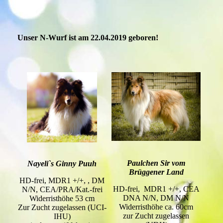
Unser N-Wurf ist am 22.04.2019 geboren!
Paulchen Sir vom
Nayeli`s Ginny Puuh
Brüggener Land
HD-frei, MDR1 +/+, , DM
HD-frei, MDR1 +/+, CEA
N/N, CEA/PRA/Kat.-frei
DNA N/N, DM N/N
Widerristhöhe 53 cm
Widerristhöhe ca. 60cm
Zur Zucht zugelassen (UCI-
zur Zucht zugelassen
IHU)