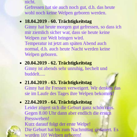
nicht.
Gefressen hat sie auch noch gut, d.h. das heute
wohl noch keine Welpen geboren werden.
18.04.2019 - 60. Trächtigkeitstag
Ginny hat heute morgen gut gefressen, so dass ich
mir ziemlich sicher war, dass sie heute keine
Welpen zur Welt bringen wird.
Temperatur ist jetzt am späten Abend auch
normal, d.h. auch heute Nacht werden keine
Welpen geboren.
20.04.2019
- 62. Trächtigkeitstag
Ginny ist abends sehr unruhig, hechelt und
buddelt.....
21.04.2019 - 63. T
rächtigkeitstag
Ginny hat ihr Fressen verweigert. Wir denken das
sie im Laufe des Tages ihre Welpen bekommt!
22.04.2019 - 6
4. Trächtigkeitstag
Leider zögert sich die Geburt ganz schön raus.
Gegen 8.00 Uhr dann aber endlich die ersten
Presswehen!
Kurz darauf folgt der erste Welpe!
Die Geburt hat bis zum Nachmittag gedauert. Es
wurden 10! Welpen geboren!