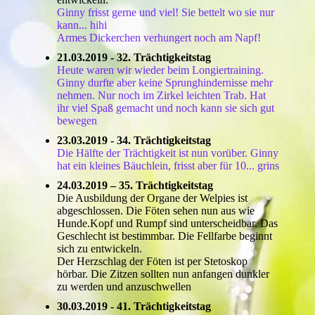
Ginny frisst gerne und viel! Sie bettelt wo sie nur
kann... hihi
Armes Dickerchen verhungert noch am Napf!
21.03.2019 - 32. Trächtigkeitstag
Heute waren wir wieder beim Longiertraining.
Ginny durfte aber keine Sprunghindernisse mehr
nehmen. Nur noch im Zirkel leichten Trab. Hat
ihr viel Spaß gemacht und noch kann sie sich gut
bewegen
23.03.2019 - 34. Trächtigkeitstag
Die Hälfte der Trächtigkeit ist nun vorüber. Ginny
hat ein kleines Bäuchlein, frisst aber für 10... grins
24.03.2019 – 35. Trächtigkeitstag
Die Ausbildung der Organe der Welpies ist
abgeschlossen. Die Föten sehen nun aus wie
Hunde.Kopf und Rumpf sind unterscheidbar. Das
Geschlecht ist bestimmbar. Die Fellfarbe beginnt
sich zu entwickeln.
Der Herzschlag der Föten ist per Stetoskop
hörbar. Die Zitzen sollten nun anfangen dunkler
zu werden und anzuschwellen
30.03.2019 - 41. Trächtigkeitstag