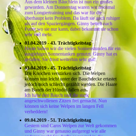
Aus dem kleinen Bäuchlein ist nun ein großes
geworden. Am Donnerstag waren wir nochmal
zum Longiertraining und das war für die
überhaupt kein Problem. Da läuft sie auch ruhiger
als auf den Spaziergängen. Ginny bettelt nach
Futter wo sie nur kann, dabei bekommt sie schon
sehr viel mehr.
01.04.2019 - 43. Trächtigkeitstag
Heute haben wir die vielen Sonnenstunden für ein
ausgiebiges Sonnentanken genutzt. Ginny hat es
gefallen. Sie frisst weiterhin sehr gut!
03.04.2019 - 45. Trächtigkeitstag
Die Knochen verstärken sich. Die Welpen
können nun leicht unter der Bauchdecke ertastet
jedoch noch schlecht gezählt werden. Die Haare
am Bauch der Hündin fallen aus.
Ich habe den Bauch und die stark
angeschwollenen Zitzen frei gemacht. Nun
können sich keine Welpen im langen Fell
verheddern!
09.04.2019 - 51. Trächtigkeitstag
Gestern sind Caros Welpen zur Welt gekommen
und Ginny war genauso aufgeregt wie alle