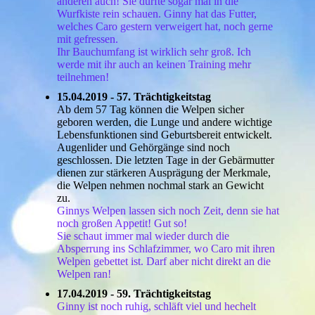
anderen auch! Sie durfte sogar mal in die
Wurfkiste rein schauen. Ginny hat das Futter,
welches Caro gestern verweigert hat, noch gerne
mit gefressen.
Ihr Bauchumfang ist wirklich sehr groß. Ich
werde mit ihr auch an keinen Training mehr
teilnehmen!
15.04.2019 - 57. Trächtigkeitstag
Ab dem 57 Tag können die Welpen sicher
geboren werden, die Lunge und andere wichtige
Lebensfunktionen sind Geburtsbereit entwickelt.
Augenlider und Gehörgänge sind noch
geschlossen. Die letzten Tage in der Gebärmutter
dienen zur stärkeren Ausprägung der Merkmale,
die Welpen nehmen nochmal stark an Gewicht
zu.
Ginnys Welpen lassen sich noch Zeit, denn sie hat
noch großen Appetit! Gut so!
Sie schaut immer mal wieder durch die
Absperrung ins Schlafzimmer, wo Caro mit ihren
Welpen gebettet ist. Darf aber nicht direkt an die
Welpen ran!
17.04.2019 - 59. Trächtigkeitstag
Ginny ist noch ruhig, schläft viel und hechelt