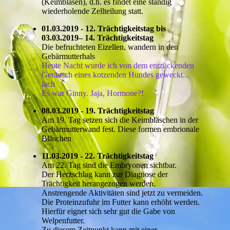
(Keimblasen), d.h. es findet eine ständig
wiederholende Zellteilung statt.
01.03.2019 - 12. Trächtigkeitstag bis
03.03.2019– 14. Trächtigkeitstag
Die befruchteten Eizellen, wandern in den
Gebärmutterhals
Heute Nacht wurde ich von dem entzückenden
Geräusch eines kotzenden Hundes geweckt...
lach
Es war Ginny. Jaja, Hormone?!
08.03.2019 - 19. Trächtigkeitstag
Am 19. Tag setzen sich die Keimbläschen in der
Gebärmutterwand fest. Diese formen embrionale
Bläschen
11.03.2019 - 22. Träc
htigkeitst
ag
Am 22. Tag sind die Embryonen sichtbar.
Der Herzschlag kann zur Diagnose der
Trächtigkeit herangezogen werden.
Anstrengende Aktivitäten sind jetzt zu vermeiden.
Die Proteinzufuhr im Futter kann erhöht werden.
Hierfür eignet sich sehr gut die Gabe von
Welpenfutter.
Zu diesem Zeitpunkt kann mit einer