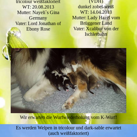
(VDH)
tricolour weißfaktoriert
dunkel zobel-weiß
WT: 20.08.2013
WT: 14.04.2013
Mutter: Nayeli`s Gina
Mutter: Lady Hazel vom
Germany
Brüggener Land
Vater: Lord Jonathan of
Vater: Xcalibur von der
Ebony Rose
Ischlerbahn
Wir erwarten die Wurfwiederholung vom K-Wurf!
Es werden Welpen in tricolour und dark-sable erwartet
(auch weißfaktoriert)