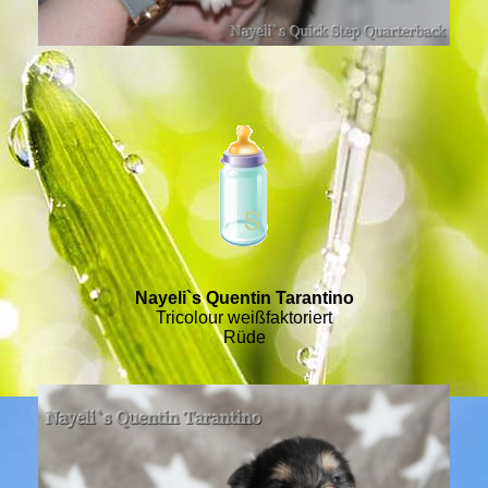
Nayeli`s Quentin Tarantino
Tricolour weißfaktoriert
Rüde